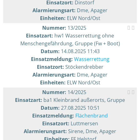
Einsatzort:
Dinstorf
Alarmierungsart:
Dme, Apager
Einheiten:
ELW Nord/Ost
Nummer:
13/2025
Einsatzart:
hw1 Wasserrettung ohne
Menschengefährdung, Gruppe (Fw + Boot)
Datum:
14.08.2025 11:43
Einsatzmeldung:
Wasserrettung
Einsatzort:
Stöckendrebber
Alarmierungsart:
Dme, Apager
Einheiten:
ELW Nord/Ost
Nummer:
14/2025
Einsatzart:
ba1 Kleinbrand außerorts, Gruppe
Datum:
27.08.2025 10:51
Einsatzmeldung:
Flächenbrand
Einsatzort:
Luttmersen
Alarmierungsart:
Sirene, Dme, Apager
Einheiten:
FF Helstorf