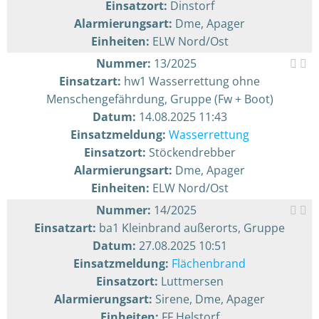
Einsatzort:
Dinstorf
Alarmierungsart:
Dme, Apager
Einheiten:
ELW Nord/Ost
Nummer:
13/2025
Einsatzart:
hw1 Wasserrettung ohne
Menschengefährdung, Gruppe (Fw + Boot)
Datum:
14.08.2025 11:43
Einsatzmeldung:
Wasserrettung
Einsatzort:
Stöckendrebber
Alarmierungsart:
Dme, Apager
Einheiten:
ELW Nord/Ost
Nummer:
14/2025
Einsatzart:
ba1 Kleinbrand außerorts, Gruppe
Datum:
27.08.2025 10:51
Einsatzmeldung:
Flächenbrand
Einsatzort:
Luttmersen
Alarmierungsart:
Sirene, Dme, Apager
Einheiten:
FF Helstorf