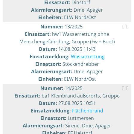
Einsatzort:
Dinstorf
Alarmierungsart:
Dme, Apager
Einheiten:
ELW Nord/Ost
Nummer:
13/2025
Einsatzart:
hw1 Wasserrettung ohne
Menschengefährdung, Gruppe (Fw + Boot)
Datum:
14.08.2025 11:43
Einsatzmeldung:
Wasserrettung
Einsatzort:
Stöckendrebber
Alarmierungsart:
Dme, Apager
Einheiten:
ELW Nord/Ost
Nummer:
14/2025
Einsatzart:
ba1 Kleinbrand außerorts, Gruppe
Datum:
27.08.2025 10:51
Einsatzmeldung:
Flächenbrand
Einsatzort:
Luttmersen
Alarmierungsart:
Sirene, Dme, Apager
Einheiten:
FF Helstorf