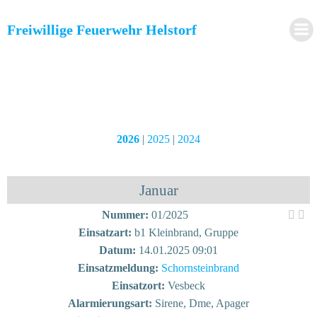
Zum
Inhalt
Freiwillige Feuerwehr Helstorf
springen
2026
|
2025
|
2024
Januar
Nummer:
01/2025
Einsatzart:
b1 Kleinbrand, Gruppe
Datum:
14.01.2025 09:01
Einsatzmeldung:
Schornsteinbrand
Einsatzort:
Vesbeck
Alarmierungsart:
Sirene, Dme, Apager