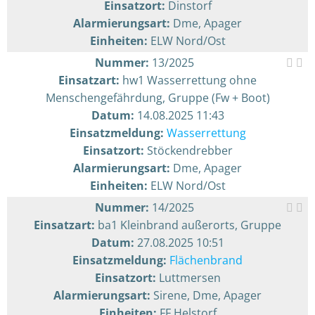
Einsatzort:
Dinstorf
Alarmierungsart:
Dme, Apager
Einheiten:
ELW Nord/Ost
Nummer:
13/2025
Einsatzart:
hw1 Wasserrettung ohne
Menschengefährdung, Gruppe (Fw + Boot)
Datum:
14.08.2025 11:43
Einsatzmeldung:
Wasserrettung
Einsatzort:
Stöckendrebber
Alarmierungsart:
Dme, Apager
Einheiten:
ELW Nord/Ost
Nummer:
14/2025
Einsatzart:
ba1 Kleinbrand außerorts, Gruppe
Datum:
27.08.2025 10:51
Einsatzmeldung:
Flächenbrand
Einsatzort:
Luttmersen
Alarmierungsart:
Sirene, Dme, Apager
Einheiten:
FF Helstorf