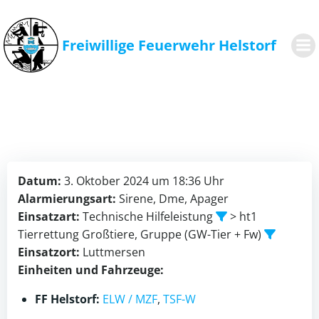
Zum
Inhalt
springen
Freiwillige Feuerwehr Helstorf
Datum:
3. Oktober 2024 um 18:36 Uhr
Alarmierungsart:
Sirene, Dme, Apager
Einsatzart:
Technische Hilfeleistung
> ht1
Tierrettung Großtiere, Gruppe (GW-Tier + Fw)
Einsatzort:
Luttmersen
Einheiten und Fahrzeuge:
FF Helstorf:
ELW / MZF
,
TSF-W