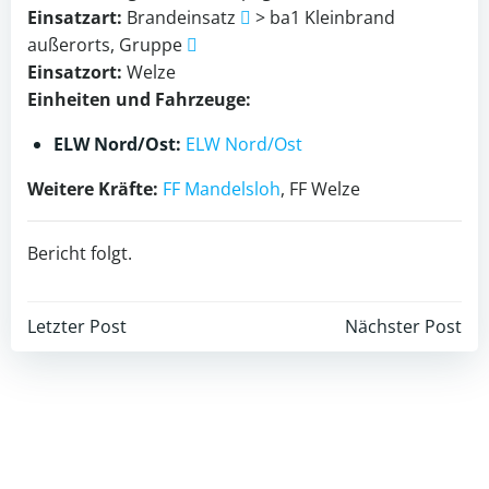
Einsatzart:
Brandeinsatz
> ba1 Kleinbrand
außerorts, Gruppe
Einsatzort:
Welze
Einheiten und Fahrzeuge:
ELW Nord/Ost:
ELW Nord/Ost
Weitere Kräfte:
FF Mandelsloh
, FF Welze
Bericht folgt.
Beitragsnavigation
Beitragsnav
Letzter Post
Nächster Post