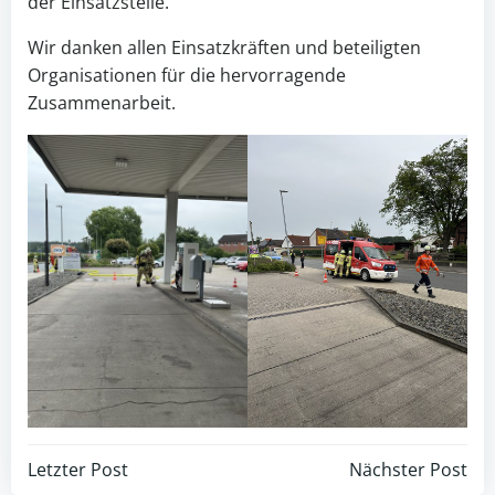
der Einsatzstelle.
Wir danken allen Einsatzkräften und beteiligten
Organisationen für die hervorragende
Zusammenarbeit.
Beitragsnavigation
Beitragsnav
Letzter Post
Nächster Post