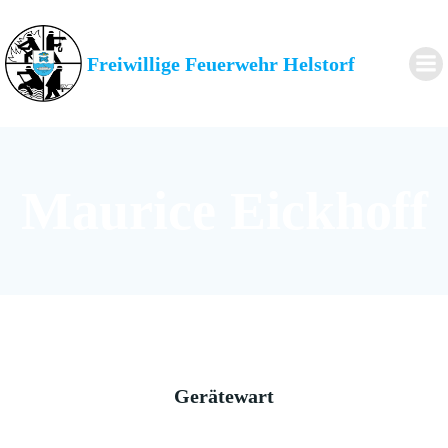
Zum
Inhalt
springen
Freiwillige Feuerwehr Helstorf
Maurice Eickhoff
Gerätewart