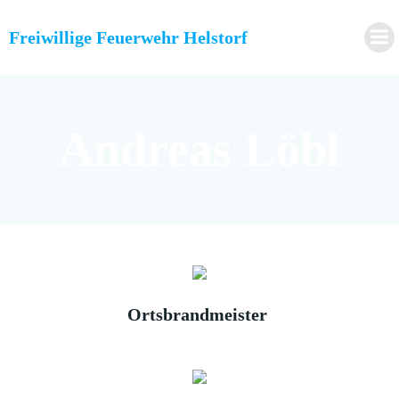
Zum
Inhalt
Freiwillige Feuerwehr Helstorf
springen
Andreas Löbl
Ortsbrandmeister