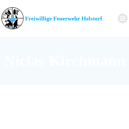
Zum
Inhalt
springen
Freiwillige Feuerwehr Helstorf
Niclas Kirchmann