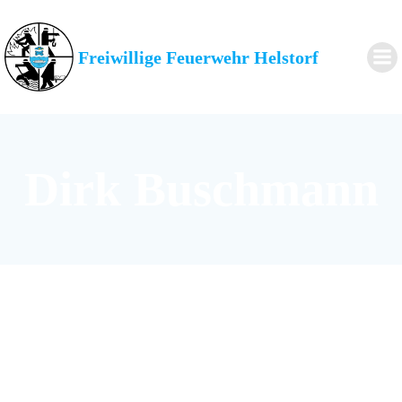
Zum
Inhalt
springen
Freiwillige Feuerwehr Helstorf
Dirk Buschmann